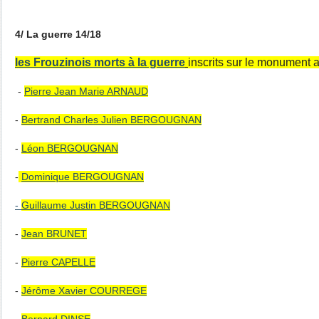
4/ La guerre 14/18
les Frouzinois morts à la guerre
inscrits sur le monument 
-
Pierre Jean Marie ARNAUD
-
Bertrand Charles Julien BERGOUGNAN
-
Léon BERGOUGNAN
-
Dominique BERGOUGNAN
-
Guillaume Justin BERGOUGNAN
-
Jean BRUNET
-
Pierre CAPELLE
-
Jérôme Xavier COURREGE