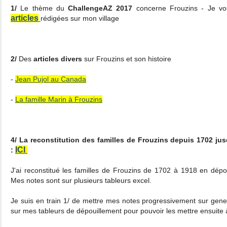
1/
Le thème du
ChallengeAZ 2017
concerne Frouzins - Je vous
articles
rédigées sur mon village
2/
Des
articles divers
sur Frouzins et son histoire
-
Jean Pujol au Canada
-
La famille Marin à Frouzins
4/ La reconstitution des familles de Frouzins depuis 1702 jus
ICI
:
J'ai reconstitué les familles de Frouzins de 1702 à 1918 en dépouil
Mes notes sont sur plusieurs tableurs excel.
Je suis en train 1/ de mettre mes notes progressivement sur genea
sur mes tableurs de dépouillement pour pouvoir les mettre ensuite à