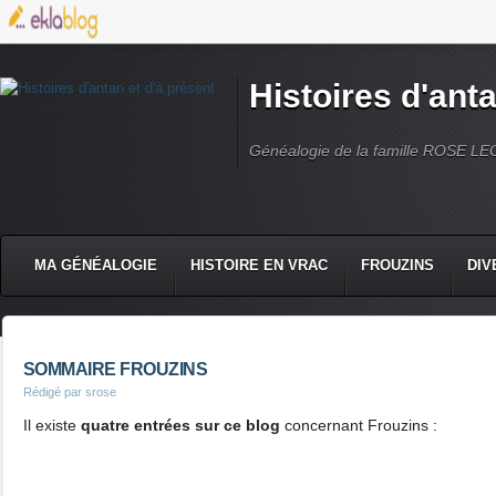
Histoires d'anta
Généalogie de la famille ROSE L
MA GÉNÉALOGIE
HISTOIRE EN VRAC
FROUZINS
DIV
SOMMAIRE FROUZINS
Rédigé par srose
Il existe
quatre
entrées sur ce blog
concernant Frouzins :