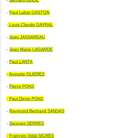
-
Bernard DINSE
-
Paul Labat GASTON
-
Louis Claude GAYRAL
-
Jean JASSAREAU
-
Jean Marie LAGARDE
-
Paul LANTA
-
Augu
ste OLIERES
-
Pierre PONS
-
Paul Denis PONS
-
Raymond Bertrand SANSAS
-
Jacques SERRES
-
François Vidal SICRES