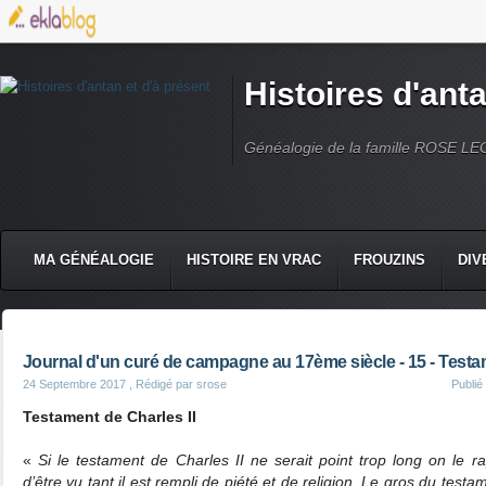
Histoires d'anta
Généalogie de la famille ROSE L
MA GÉNÉALOGIE
HISTOIRE EN VRAC
FROUZINS
DIV
Journal d'un curé de campagne au 17ème siècle - 15 - Testam
24 Septembre 2017
, Rédigé par srose
Publi
Testament de Charles II
«
Si le testament de Charles II ne serait point trop long on le rap
d’être vu tant il est rempli de piété et de religion. Le gros du testa