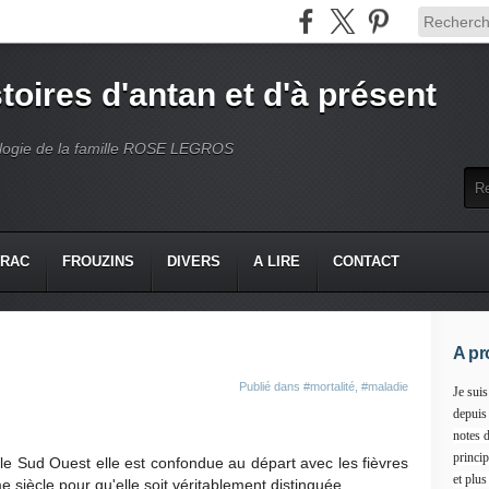
toires d'antan et d'à présent
ogie de la famille ROSE LEGROS
VRAC
FROUZINS
DIVERS
A LIRE
CONTACT
A pr
Publié dans
#mortalité
,
#maladie
Je suis
depuis
notes d
princip
 le Sud Ouest elle est confondue au départ avec les fièvres
et plus
ème siècle pour qu'elle soit véritablement distinguée.