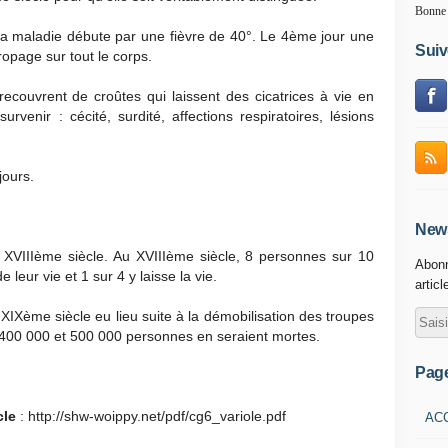
Bonne 
 la maladie débute par une fièvre de 40°. Le 4ème jour une
Suiv
ropage sur tout le corps.
recouvrent de croûtes qui laissent des cicatrices à vie en
rvenir : cécité, surdité, affections respiratoires, lésions
jours.
News
au XVIIIème siècle. Au XVIIIème siècle, 8 personnes sur 10
Abonn
leur vie et 1 sur 4 y laisse la vie.
articl
XIXème siècle eu lieu suite à la démobilisation des troupes
 400 000 et 500 000 personnes en seraient mortes.
Pag
cle
: http://shw-woippy.net/pdf/cg6_variole.pdf
AC