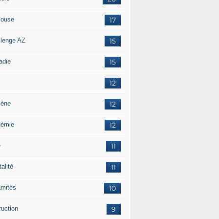
louse
17
llenge AZ
15
adie
15
12
iène
12
démie
12
e
11
alité
11
amités
10
ruction
9