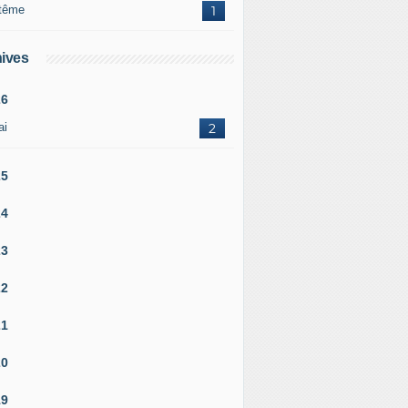
tême
1
ives
26
ai
2
25
24
23
22
21
20
19