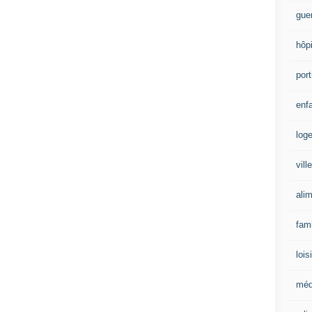
gue
hôpi
port
enf
log
ville
ali
fam
lois
méd