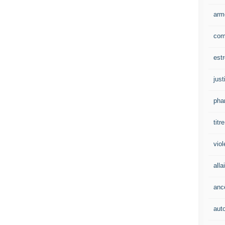
arm
com
est
just
pha
titre
vio
alla
anc
aut