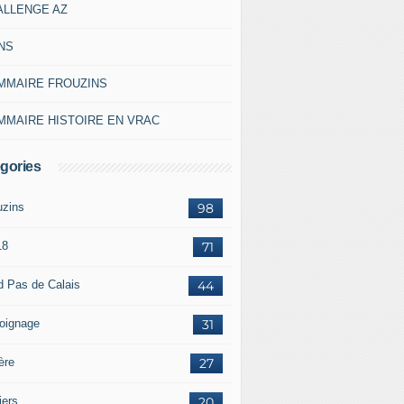
ALLENGE AZ
NS
MMAIRE FROUZINS
MMAIRE HISTOIRE EN VRAC
gories
uzins
98
18
71
d Pas de Calais
44
oignage
31
ère
27
iers
20