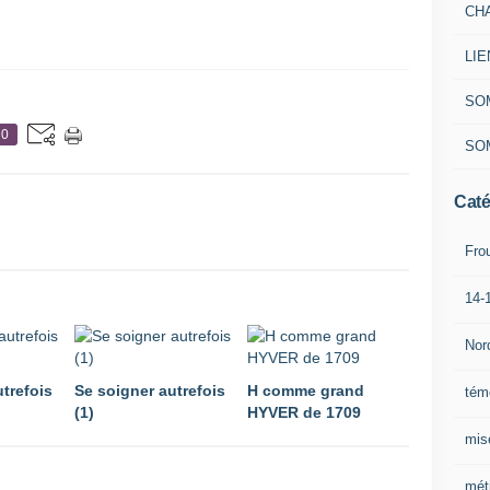
CH
LIE
SO
0
SO
Caté
Fro
14-
Nor
trefois
Se soigner autrefois
H comme grand
tém
(1)
HYVER de 1709
mis
mét