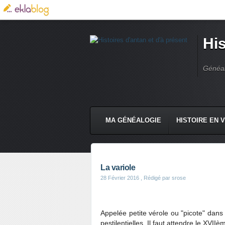
His
Généal
MA GÉNÉALOGIE
HISTOIRE EN 
La variole
28 Février 2016
, Rédigé par srose
Appelée petite vérole ou "picote" dans
pestilentielles. Il faut attendre le XVII