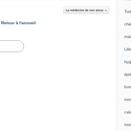
La médecine de nos aïeux
Tou
Retour à l'accueil
cha
mal
Lille
hyg
épi
livr
mort
cal
inst