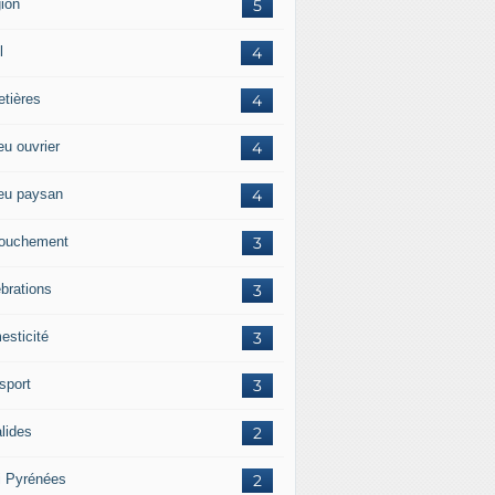
gion
5
l
4
etières
4
eu ouvrier
4
ieu paysan
4
ouchement
3
ébrations
3
esticité
3
sport
3
alides
2
i Pyrénées
2