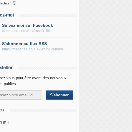
🙂
lecture !
ez-moi
Suivez-moi sur Facebook
//facebook.com/SevRose3159
S'abonner au flux RSS
https://magenealogie.eklablog.com/rss
letter
ez-vous pour être averti des nouveaux
es publiés.
es
CUEIL