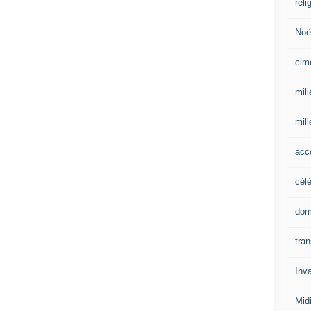
reli
Noë
cim
mili
mil
acc
cél
dom
tran
Inv
Mid