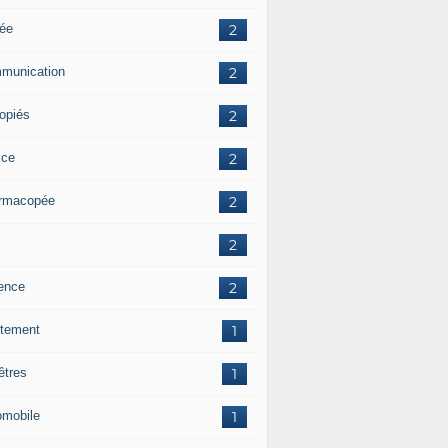
ée
2
munication
2
ropiés
2
ice
2
rmacopée
2
2
lence
2
itement
1
êtres
1
omobile
1