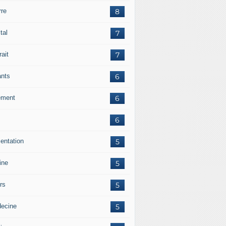
rre
8
tal
7
rait
7
ants
6
ement
6
6
mentation
5
ine
5
irs
5
ecine
5