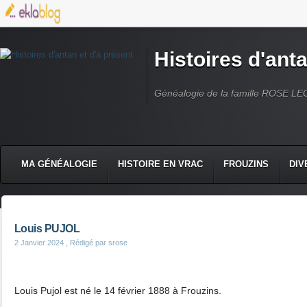
Histoires d'anta
Généalogie de la famille ROSE L
MA GÉNÉALOGIE
HISTOIRE EN VRAC
FROUZINS
DIV
Louis PUJOL
2 Janvier 2024
, Rédigé par srose
Louis Pujol est né le 14 février 1888 à Frouzins.