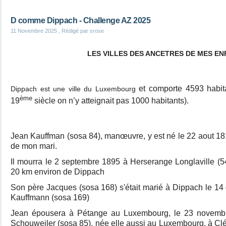
D comme Dippach - Challenge AZ 2025
11 Novembre 2025
, Rédigé par srose
LES VILLES DES ANCETRES DE MES E
et comporte 4593 habit
Dippach est une ville du Luxembourg
ème
19
siècle on n’y atteignait pas 1000 habitants).
Jean Kauffman (sosa 84), manœuvre, y est né le 22 aout 1813
de mon mari.
Il mourra le 2 septembre 1895 à Herserange Longlaville (5
20 km environ de Dippach
Son père Jacques (sosa 168) s'était marié à Dippach le 1
Kauffmann (sosa 169)
Jean épousera à Pétange au Luxembourg, le 23 novembr
Schouweiler (sosa 85), née elle aussi au Luxembourg, à C