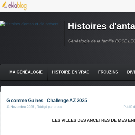
Histoires d'anta
Généalogie de la famille ROSE L
MA GÉNÉALOGIE
HISTOIRE EN VRAC
FROUZINS
DIV
G comme Guines - Challenge AZ 2025
11 Novembre 2025
, Rédigé par srose
Publié 
LES VILLES DES ANCETRES DE MES E