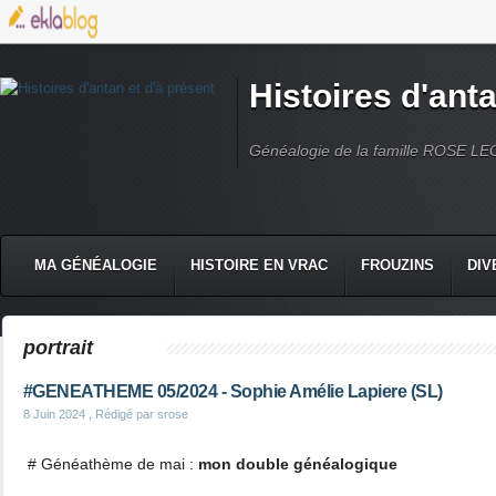
Histoires d'anta
Généalogie de la famille ROSE L
MA GÉNÉALOGIE
HISTOIRE EN VRAC
FROUZINS
DIV
portrait
#GENEATHEME 05/2024 - Sophie Amélie Lapiere (SL)
8 Juin 2024
, Rédigé par srose
# Généathème de mai :
mon double généalogique