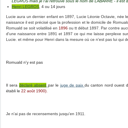
LEGROS mais je l'ai retrouvé sous le nom de LABARRE - il est di
Henri LEGROS
, 4 ou 14 jours
Lucie aura un dernier enfant en 1897, Lucie Léonie Octavie, née le 
naissance il est précisé que la profession et le domicile de Romual
Romuald se soit volatilisé en
1896
ou tt début 1897. Par contre auc
d'une naissance entre 1891 et 1897 ce qui me laisse perplexe su
Lucie. et même pour Henri dans la mesure où ce n'est pas lui qui dé
Romuald n'y est pas
Il sera
déclaré absent
par le
juge de paix
du canton nord ouest 
établi le
22 août 1900).
Je n'ai pas de recensements jusqu'en 1911.