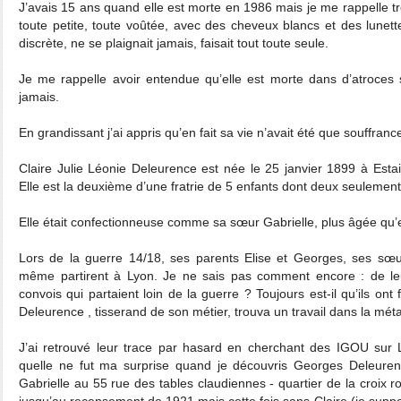
J’avais 15 ans quand elle est morte en 1986 mais je me rappelle trè
toute petite, toute voûtée, avec des cheveux blancs et des lunett
discrète, ne se plaignait jamais, faisait tout toute seule.
Je me rappelle avoir entendue qu’elle est morte dans d’atroces 
jamais.
En grandissant j’ai appris qu’en fait sa vie n’avait été que souffranc
Claire Julie Léonie Deleurence est née le 25 janvier 1899 à Est
Elle est la deuxième d’une fratrie de 5 enfants dont deux seulement
Elle était confectionneuse comme sa sœur Gabrielle, plus âgée qu’e
Lors de la guerre 14/18, ses parents Elise et Georges, ses sœur
même partirent à Lyon. Je ne sais pas comment encore : de leur
convois qui partaient loin de la guerre ? Toujours est-il qu’ils on
Deleurence , tisserand de son métier, trouva un travail dans la méta
J’ai retrouvé leur trace par hasard en cherchant des IGOU sur
quelle ne fut ma surprise quand je découvris Georges Deleurence
Gabrielle au 55 rue des tables claudiennes - quartier de la croix r