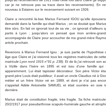
jusqu’au recensement de 1921 mais cette fois sans Claire (je suppos
car je ne retrouve pas sa trace dans les recensements). En re
nouveau à Estaires sur le recensement suivant en 1926.
Claire a rencontré là-bas Marius Fernand IGOU qu’elle épouser
demandé dans la famille qui était Marius ; on se doutait que Mariu
être sûrs. En fait on ignorait tout de sa vie ; on ignorait d’ailleurs
partis à Lyon ; jusqu’alors on pensait que mon arrière-grand-
accompagnée de Claire pour accoucher de ma grand-mère Raymonde
article prochain.
Revenons à Marius Fernand Igou : je suis partie de l’hypothèse 
âge que Claire et j’ai visionné tous les registres matricules de cette
matricule Lyon nord 1915 n°91 p. 238).
Et de là j’ai retrouvé son 
à Vizille dans l'Isère en 1895 et est issu d'une famille qui tr
apparemment. Lui était tapissier décorateur. Son père Victor éta
grand père Louis était puddleur; il avait un oncle Claudius né à Gi
métier et un frère Victor né en 1889, et dont je n'ai pas enco
s'appelait Adèle Antoinette SAMUEL et était ouvrière en soie
dernière.
Marius était de constitution fragile, très fragile. Sa fiche matricul
20/2/1917 pour pseudarthrose scapulo-humérale gauche et atrophie