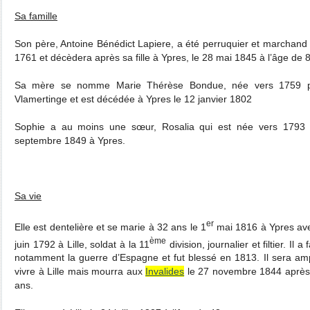
Sa famille
Son père, Antoine Bénédict Lapiere, a été perruquier et marchand 
1761 et décèdera après sa fille à Ypres, le 28 mai 1845 à l’âge de 
Sa mère se nomme Marie Thérèse Bondue, née vers 1759 prè
Vlamertinge et est décédée à Ypres le 12 janvier 1802
Sophie a au moins une sœur, Rosalia qui est née vers 1793 
septembre 1849 à Ypres.
Sa vie
er
Elle est dentelière et se marie à 32 ans le 1
mai 1816 à Ypres ave
ème
juin 1792 à Lille, soldat à la 11
division, journalier et filtier. Il
notamment la guerre d’Espagne et fut blessé en 1813. Il sera ampu
vivre à Lille mais mourra aux
Invalides
le 27 novembre 1844 après y
ans.