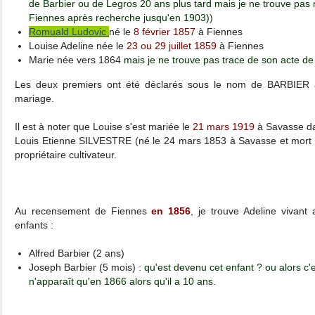
de Barbier ou de Legros 20 ans plus tard mais je ne trouve pas 
Fiennes après recherche jusqu'en 1903)
)
Romuald Ludovic
né le
8 février 1857
à Fiennes
Louise Adeline née le
23 ou 29 juillet 1859
à Fiennes
Marie née vers 1864
mais je ne trouve pas trace de son acte d
Les deux premiers ont été déclarés sous le nom de BARBIER à l'
mariage.
Il est à noter que Louise s'est mariée le
21 mars 1919
à Savasse da
Louis Etienne SILVESTRE (né le 24 mars 1853 à Savasse et mort l
propriétaire cultivateur.
Au recensement de Fiennes
en 1856
, je trouve Adeline vivant
enfants :
Alfred Barbier (2 ans)
Joseph Barbier (5 mois) :
qu'est devenu cet enfant ? ou alors c'
n'apparaît qu'en 1866 alors qu'il a 10 ans.