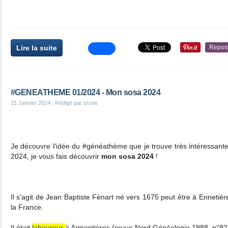
Lire la suite
Repos
#GENEATHEME 01/2024 - Mon sosa 2024
21 Janvier 2024
, Rédigé par srose
Je découvre l'idée du #généathème que je trouve très intéressant
2024, je vous fais découvrir
mon sosa 2024
!
Il s'agit de Jean Baptiste Fénart né vers 1675 peut être à Enneti
la France.
Il était
laboureur
à Armentières (revue Nord Généalogie 1988, n°92