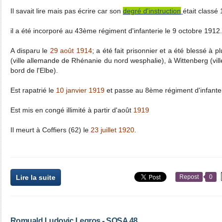
Il savait lire mais pas écrire car son
degré d'instruction
était classé 
il a été incorporé au 43ème régiment d'infanterie le 9 octobre 1912.
A disparu le
29 août 1914
; a été fait prisonnier et a été blessé à 
(ville allemande de Rhénanie du nord wesphalie), à Wittenberg (vi
bord de l'Elbe).
Est rapatrié le
10 janvier 1919
et passe au 8ème régiment d'infanter
Est mis en congé illimité à partir d'août
1919
Il meurt à Coffiers (62) le
23 juillet 1920
.
Lire la suite
Repost
0
Romuald Ludovic Legros - SOSA 48