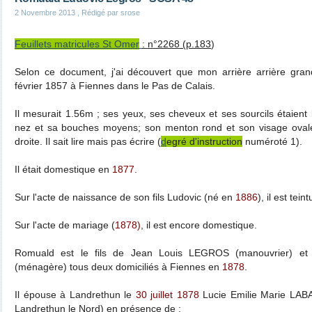
2 Novembre 2013
, Rédigé par srose
Feuillets matricules St Omer
: n°2268 (p.183
)
Selon ce document, j'ai découvert que mon arrière arrière gra
février 1857 à Fiennes dans le Pas de Calais.
Il mesurait 1.56m ; ses yeux, ses cheveux et ses sourcils étaient 
nez et sa bouches moyens; son menton rond et son visage ovale
droite. Il sait lire mais pas écrire (
d
egré d'instruction
numéroté 1).
Il était domestique en
1877.
Sur l'acte de naissance de son fils Ludovic (né en
1886
), il est teint
Sur l'acte de mariage (
1878)
, il est encore domestique.
Romuald est le fils de Jean Louis LEGROS (manouvrier) et
(ménagère) tous deux domiciliés à Fiennes en
1878
.
Il épouse à Landrethun le
30 juillet 1878
Lucie Emilie Marie LABA
Landrethun le Nord) en présence de :