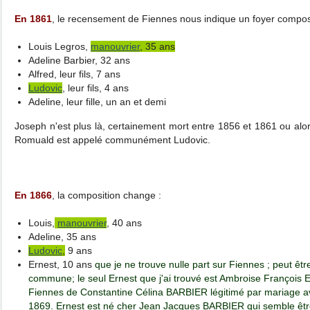
En 1861
, le recensement de Fiennes nous indique un foyer compos
Louis Legros,
manouvrier
, 35 ans
Adeline Barbier, 32 ans
Alfred, leur fils, 7 ans
Ludovic
, leur fils, 4 ans
Adeline, leur fille, un an et demi
Joseph n'est plus là, certainement mort entre 1856 et 1861 ou alors
Romuald est appelé communément Ludovic.
En 1866
, la composition change :
Louis,
manouvrier
, 40 ans
Adeline, 35 ans
Ludovic
,
9 ans
Ernest, 10 ans
que je ne trouve nulle part sur Fiennes ; peut être
commune; le seul Ernest que j'ai trouvé est Ambroise François
Fiennes de Constantine Célina BARBIER légitimé par mariage 
1869. Ernest est né cher Jean Jacques BARBIER qui semble être 