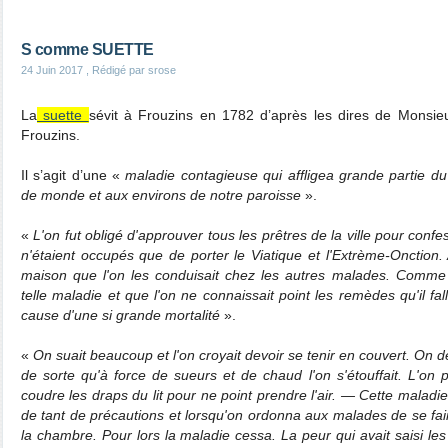
S comme SUETTE
24 Juin 2017
, Rédigé par srose
La
suette
sévit à Frouzins en 1782 d’après les dires de Monsie
Frouzins.
Il s’agit d’une «
maladie contagieuse qui affligea grande partie d
de monde et aux environs de notre paroisse
».
«
L'on fut obligé d'approuver tous les prêtres de la ville pour conf
n'étaient occupés que de porter le Viatique et l'Extrème-Onction. A
maison que l'on les conduisait chez les autres malades. Comme 
telle maladie et que l'on ne connaissait point les remèdes qu'il falla
cause d'une si grande mortalité
».
«
On suait beaucoup et l'on croyait devoir se tenir en couvert. On 
de sorte qu'à force de sueurs et de chaud l'on s'étouffait. L'on
coudre les draps du lit pour ne point prendre l'air. — Cette malad
de tant de précautions et lorsqu'on ordonna aux malades de se faire
la chambre. Pour lors la maladie cessa. La peur qui avait saisi les