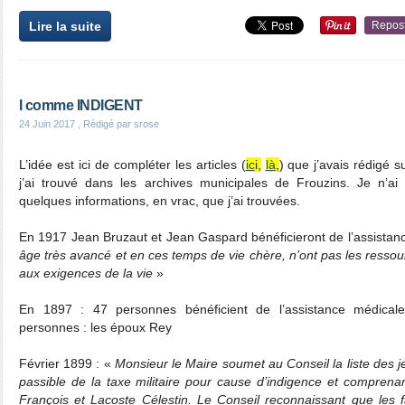
Lire la suite
Repos
I comme INDIGENT
24 Juin 2017
, Rédigé par srose
L’idée est ici de compléter les articles (
ic
i,
là
,
) que j’avais rédigé 
j’ai trouvé dans les archives municipales de Frouzins. Je n’ai 
quelques informations, en vrac, que j’ai trouvées.
En 1917 Jean Bruzaut et Jean Gaspard bénéficieront de l’assistanc
âge très avancé et en ces temps de vie chère, n’ont pas les ressour
aux exigences de la vie
»
En 1897 : 47 personnes bénéficient de l’assistance médical
personnes : les époux Rey
Février 1899 : «
Monsieur le Maire soumet au Conseil la liste des 
passible de la taxe militaire pour cause d’indigence et comprena
François et Lacoste Célestin. Le Conseil reconnaissant que les 