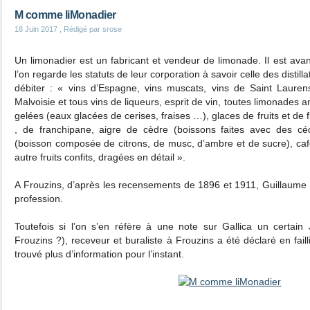
M comme liMonadier
18 Juin 2017
, Rédigé par srose
Un limonadier est un fabricant et vendeur de limonade. Il est avan
l’on regarde les statuts de leur corporation à savoir celle des distilla
débiter : « vins d’Espagne, vins muscats, vins de Saint Laurens
Malvoisie et tous vins de liqueurs, esprit de vin, toutes limonades
gelées (eaux glacées de cerises, fraises …), glaces de fruits et de f
, de franchipane, aigre de cèdre (boissons faites avec des cé
(boisson composée de citrons, de musc, d’ambre et de sucre), café
autre fruits confits, dragées en détail ».
A Frouzins, d’après les recensements de 1896 et 1911, Guillaume 
profession.
Toutefois si l’on s’en réfère à une note sur Gallica un certain
Frouzins ?), receveur et buraliste à Frouzins a été déclaré en fail
trouvé plus d’information pour l’instant.