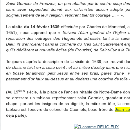
Saint-Germier de Frouzins, un peu abattus par le contre-coup de
sans avoir cependant donné aux calvinistes aulcun adepte par
soigneusement de leur religion, reprirent bientôt courage
… » ».
La
visite d
u 14 février 1639
effectuée par Charles de Montchal, 
1651), nous apprend que «
Suivant l'élan général de l'Eglise
réparation des outrages des Huguenots adressés tant à la saint
Dieu, ils s'enrôlèrent dans la confrérie du Très Saint Sacrement ér
qu’ils dédièrent la nouvelle église (de Frouzins) de Saint-Cyr à la T
Toujours d’après la description de la visite de 1639, se trouvait da
de chaisne faict en arceau peint ; et au milieu d'iceluy dans une
en bosse tenant-son petit Jésus entre ses bras, parés d'une
passement d'or faux au-dessus et au dedans une courtine de toile
ème
(Au 19
siècle, à la place de l'ancien rétable de Notre-Dame dont
se dressera un tableau représentant saint Germier, grandeur natu
chape, portant les insignes de sa dignité, la mitre en tête, la cr
tableau est l'oeuvre du colonel de Caumels, beau-frère de
Jean-Lo
déjà parlé).