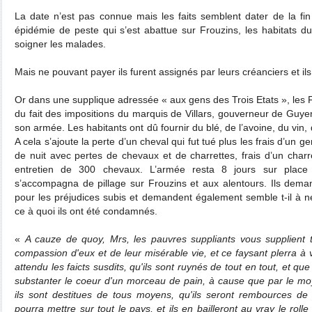
La date n’est pas connue mais les faits semblent dater de la fi
épidémie de peste qui s’est abattue sur Frouzins, les habitats du
soigner les malades.
Mais ne pouvant payer ils furent assignés par leurs créanciers et i
Or dans une supplique adressée « aux gens des Trois Etats », les F
du fait des impositions du marquis de Villars, gouverneur de Guye
son armée. Les habitants ont dû fournir du blé, de l’avoine, du vin
A cela s’ajoute la perte d’un cheval qui fut tué plus les frais d’un g
de nuit avec pertes de chevaux et de charrettes, frais d’un charr
entretien de 300 chevaux. L’armée resta 8 jours sur place
s’accompagna de pillage sur Frouzins et aux alentours. Ils dem
pour les préjudices subis et demandent également semble t-il à 
ce à quoi ils ont été condamnés.
«
A cauze de quoy, Mrs, les pauvres suppliants vous supplient t
compassion d'eux et de leur misérable vie, et ce faysant plerra à
attendu les faicts susdits, qu'ils sont ruynés de tout en tout, et q
substanter le coeur d'un morceau de pain, à cause que par le mo
ils sont destitues de tous moyens, qu'ils seront rembources de t
pourra mettre sur tout le pays, et ils en bailleront au vray le rolle 