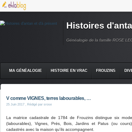
Histoires d'anta
Généalogie de la famille ROSE L
MA GÉNÉALOGIE
HISTOIRE EN VRAC
FROUZINS
DIV
V comme VIGNES, terres labourables, …
25 Juin 2017
, Rédigé par srose
La matrice cadastrale de 1784 de Frouzins distingue six modes 
(labourables), Vignes, Prés, Bois, Jardins et Patus (ou cours
cadastrés avec la maison qu'ils accompagnent.