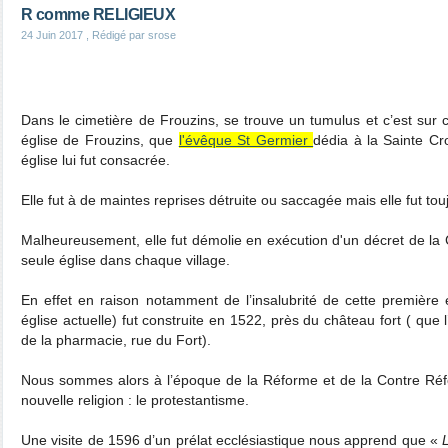
R comme RELIGIEUX
24 Juin 2017
, Rédigé par srose
Dans le cimetière de Frouzins, se trouve un tumulus et c’est sur c
église de Frouzins, que
l'évêque St Germier
dédia à la Sainte Cro
église lui fut consacrée.
Elle fut à de maintes reprises détruite ou saccagée mais elle fut to
Malheureusement, elle fut démolie en exécution d'un décret de la 
seule église dans chaque village.
En effet en raison notamment de l’insalubrité de cette première é
église actuelle) fut construite en 1522, près du château fort ( que
de la pharmacie, rue du Fort).
Nous sommes alors à l’époque de la Réforme et de la Contre Réf
nouvelle religion : le protestantisme.
Une visite de 1596 d’un prélat ecclésiastique nous apprend que «