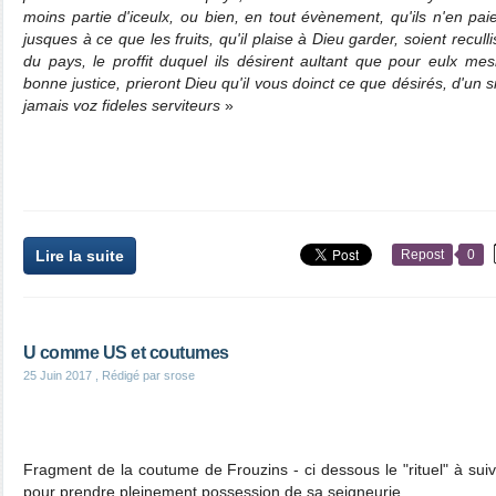
moins partie d'iceulx, ou bien, en tout évènement, qu'ils n'en pa
jusques à ce que les fruits, qu'il plaise à Dieu garder, soient recull
du pays, le proffit duquel ils désirent aultant que pour eulx me
bonne justice, prieront Dieu qu'il vous doinct ce que désirés, d'un 
jamais voz fideles serviteurs
»
Lire la suite
Repost
0
U comme US et coutumes
25 Juin 2017
, Rédigé par srose
Fragment de la coutume de Frouzins - ci dessous le "rituel" à sui
pour prendre pleinement possession de sa seigneurie.