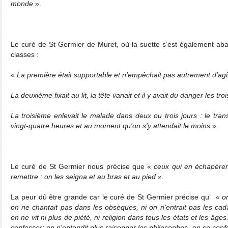
monde
».
Le curé de St Germier de Muret, où la suette s’est également abat
classes :
«
La première était supportable et n'empêchait pas autrement d'agi
La deuxième fixait au lit, la tête variait et il y avait du danger les tr
La troisième enlevait le malade dans deux ou trois jours : le tra
vingt-quatre heures et au moment qu'on s'y attendait le moins
».
Le curé de St Germier nous précise que «
ceux qui en échapèren
remettre : on les seigna et au bras et au pied ».
La peur dû être grande car le curé de St Germier précise qu’ «
o
on ne chantait pas dans les obsèques, ni on n'entrait pas les cad
on ne vit ni plus de piété, ni religion dans tous les états et les âge
confesser; on n'entendit plus raisonner les philosophes, on se con