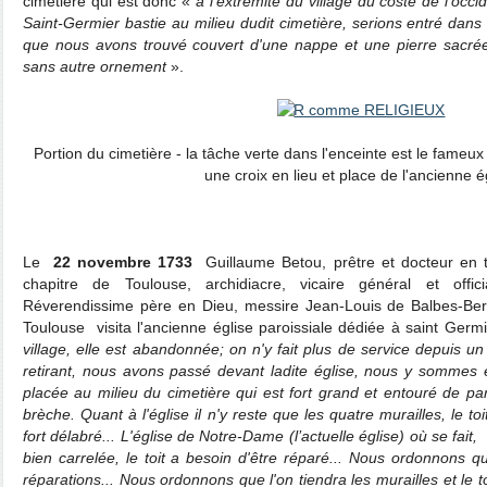
cimetière qui est donc «
à l'extrémité du village du costé de l'occi
Saint-Germier bastie au milieu dudit cimetière, serions entré dans i
que nous avons trouvé couvert d'une nappe et une pierre sacrée
sans autre ornement
».
Portion du cimetière - la tâche verte dans l'enceinte est le fameux
une croix en lieu et place de l'ancienne é
Le
22 novembre 1733
Guillaume Betou, prêtre et docteur en t
chapitre de Toulouse, archidiacre, vicaire général et offici
Réverendissime père en Dieu, messire Jean-Louis de Balbes-Ber
Toulouse visita l'ancienne église paroissiale dédiée à saint Germ
village, elle est abandonnée; on n'y fait plus de service depuis 
retirant, nous avons passé devant ladite église, nous y sommes 
placée au milieu du cimetière qui est fort grand et entouré de par
brèche. Quant à l'église il n'y reste que les quatre murailles, le toi
fort délabré... L'église de Notre-Dame (l’actuelle église) où se fait,
bien carrelée, le toit a besoin d'être réparé... Nous ordonnons q
réparations... Nous ordonnons que l'on tiendra les murailles et le t