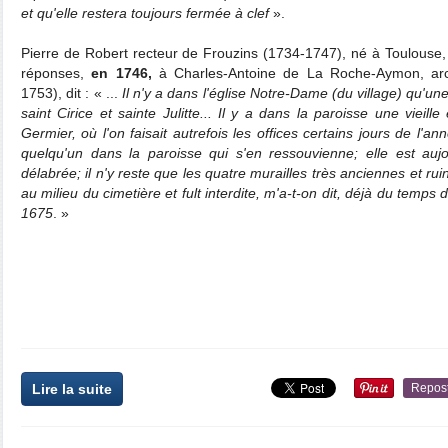
et qu'elle restera toujours fermée à clef
».
Pierre de Robert recteur de Frouzins (1734-1747), né à Toulouse,
réponses,
en 1746,
à Charles-Antoine de La Roche-Aymon, ar
1753), dit : « ...
Il n'y a dans l'église Notre-Dame (du village) qu'un
saint Cirice et sainte Julitte... Il y a dans la paroisse une vieill
Germier, où l'on faisait autrefois les offices certains jours de l'a
quelqu'un dans la paroisse qui s'en ressouvienne; elle est aujo
délabrée; il n'y reste que les quatre murailles très anciennes et ruine
au milieu du cimetière et fult interdite, m'a-t-on dit, déjà du temp
1675
. »
Lire la suite
Repos