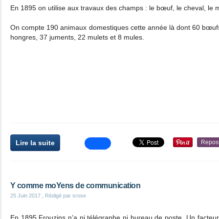
En 1895 on utilise aux travaux des champs : le bœuf, le cheval, le m
On compte 190 animaux domestiques cette année là dont 60 bœufs,
hongres, 37 juments, 22 mulets et 8 mules.
Lire la suite
Repos
Y comme moYens de communication
25 Juin 2017
, Rédigé par srose
En 1895 Frouzins n’a ni télégraphe ni bureau de poste. Un facteur