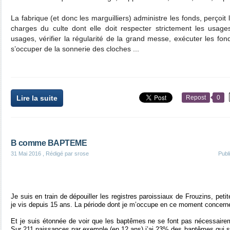
La fabrique (et donc les marguilliers) administre les fonds, perçoit 
charges du culte dont elle doit respecter strictement les usages,
usages, vérifier la régularité de la grand messe, exécuter les fond
s’occuper de la sonnerie des cloches ...
Lire la suite
Repost
0
B comme BAPTEME
31 Mai 2016
, Rédigé par srose
Publ
Je suis en train de dépouiller les registres paroissiaux de Frouzins, p
je vis depuis 15 ans. La période dont je m’occupe en ce moment concern
Et je suis étonnée de voir que les baptêmes ne se font pas nécessairem
Sur 211 naissances par exemple (en 12 ans) j’ai 23% des baptêmes qui se 