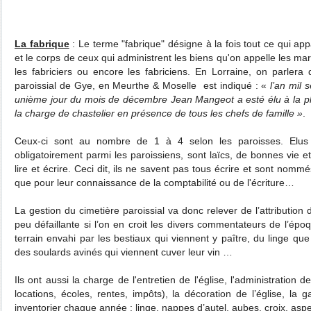
La fabrique
: Le terme "fabrique" désigne à la fois tout ce qui app
et le corps de ceux qui administrent les biens qu'on appelle les marg
les fabriciers ou encore les fabriciens. En Lorraine, on parlera 
paroissial de Gye, en Meurthe & Moselle est indiqué : «
l’an mil 
unième jour du mois de décembre Jean Mangeot a esté élu à la pl
la charge de chastelier en présence de tous les chefs de famille »
.
Ceux-ci sont au nombre de 1 à 4 selon les paroisses. Elus
obligatoirement parmi les paroissiens, sont laïcs, de bonnes vie 
lire et écrire. Ceci dit, ils ne savent pas tous écrire et sont nom
que pour leur connaissance de la comptabilité ou de l'écriture…
La gestion du cimetière paroissial va donc relever de l’attribution
peu défaillante si l’on en croit les divers commentateurs de l’épo
terrain envahi par les bestiaux qui viennent y paître, du linge q
des soulards avinés qui viennent cuver leur vin …
Ils ont aussi la charge de l'entretien de l'église, l'administration d
locations, écoles, rentes, impôts), la décoration de l’église, la g
inventorier chaque année : linge, nappes d’autel, aubes, croix, aspe