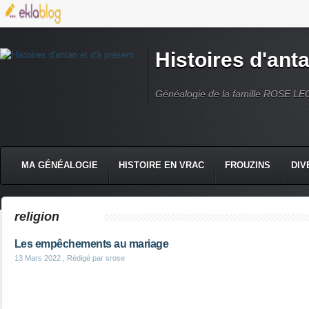
Histoires d'anta
Généalogie de la famille ROSE L
MA GÉNÉALOGIE
HISTOIRE EN VRAC
FROUZINS
DIV
religion
Les empêchements au mariage
13 Mars 2022
, Rédigé par srose