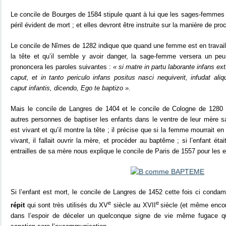
Le concile de Bourges de 1584 stipule quant à lui que les sages-femmes 
péril évident de mort ; et elles devront être instruite sur la manière de pro
Le concile de Nîmes de 1282 indique que quand une femme est en travail
la tête et qu’il semble y avoir danger, la sage-femme versera un peu 
prononcera les paroles suivantes :
« si matre in partu laborante infans ex
caput, et in tanto periculo infans positus nasci nequiverit, infudat al
caput infantis, dicendo, Ego te baptizo ».
Mais le concile de Langres de 1404 et le concile de Cologne de 1280
autres personnes de baptiser les enfants dans le ventre de leur mère sau
est vivant et qu’il montre la tête ; il précise que si la femme mourrait en 
vivant, il fallait ouvrir la mère, et procéder au baptême ; si l’enfant était
entrailles de sa mère nous explique le concile de Paris de 1557 pour les 
Si l’enfant est mort, le concile de Langres de 1452 cette fois ci conda
e
e
répit
qui sont très utilisés
du XV
siècle au XVII
siècle (et même enco
dans l’espoir de déceler un quelconque signe de vie même fugace qui