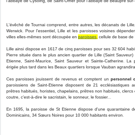
l'abbaye de Cysoing, de Saint-Omer pour l'abbaye de Beaupré sur-
L'évêché de Tournai comprend, entre autres, les décanats de Lille
Werwick. Pour l'essentiel, Lille et les paroisses voisines dépend
villes elles-mêmes sont découpée en
paroisses
,
cellule de base de 
Lille ainsi dispose en 1617 de cinq paroisses pour ses 32 604 habit
Pierre située dans le plus ancien quartier de Lille (Saint Sauveur) l
Etienne, Saint-Maurice, Saint Sauveur et Sainte-Catherine. La
érigée plus tard dans les Beaux quartiers lorsque Vauban agrandira l
Ces paroisses jouissent de revenus et comptent un
personnel 
paroissiens de Saint-Etienne disposent de 21 ecclésiastiques 
prêtres habitués, horistes, chapelains, prêtres non habitués, clerc
coutre, c'est-à-dire le sacristain, le sonneur, le fossier...
En 1695, la paroisse de St Etienne dispose d'une quarantaine de
Dominicains, 34 Sœurs Noires pour 10 000 habitants environ.