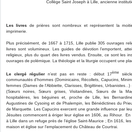
Collège Saint Joseph à Lille, ancienne instituti
Les livres
de prières sont nombreux et représentent la moitié 
imprimerie.
Plus précisément, de 1667 à 1715, Lille publie 305 ouvrages rel
livres sont volumineux. Les guides de dévotion l'emportent, attei
religieux, plus du quart des livres vendus. Ensuite, ce sont les in
ouvrages de polémique. La théologie et la liturgie occupent une pl
ème
Le clergé régulier
n’est pas en reste : début 17
siècl
communautés d'hommes (Dominicains, Récollets, Capucins, Minim
femmes (Dames de l'Abbiette, Clarisses, Brigittines, Urbanistes...)
(Sœurs noires, Sœurs grises, Visitandines, Sœurs de la Magd
hospitalières, les béguines et, proche de Lille, les Bernardi
Augustines de Cysoing et de Phalempin, les Bénédictines du Prieu
de Marquette. Les Capucins exercent une grande influence par leur
Jésuites commencent à ériger leur église en 1606, au Rihour. En 1
à Lille dans un refuge près de l'église Saint-Maurice ; En 1616, 
maison et église sur l'emplacement du Château de Courtrai.