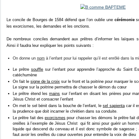
Le concile de Bourges de 1584 défend que l’on oublie une
cérémonie
so
les exorcismes, les demandes et les onctions.
De nombreux conciles demandent aux prêtres d’informer les laïques 
Ainsi il faudra leur expliquer les points suivants :
On donne un
nom
à l’enfant pour lui rappeler qu’il est enrôlé dans la mi
Le prêtre
souffle
sur l’enfant pour apprendre l’approche du Saint E
catéchumène
On fait le
signe de la croix
sur le front et la poitrine pour marquer le s
Le signe sur la poitrine permettra de chasser le démon du cœur
Le prêtre étend les
mains
sur l’enfant en disant les prières pour mar
Jésus Christ et consacrer l’enfant
On met le sel bénit dans la bouche de l’enfant, le
sel sapienta
car il 
la prudence que doit incarner le chrétien dans sa conduite.
Le prêtre fait des
exorcismes
pour chasser les démons le prêtre fait d
oreilles à l’exemple de Jésus Christ
qui fit ainsi pour guérir un homm
liquide qui descend du cerveau et il est donc symbole de sagesse ; a
faut avoir les oreilles du cœur ouvertes pour entendre la voix de dieu