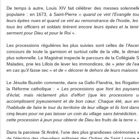
De temps à autre, Louis XIV fait célébrer des messes solennelle
populaire : en 1673, à Saint-Pierre
« quand ce vint l'Evangile to
leurs épées nues et quand ce vint au remonstrance de l'hostie, les
tous les officiers et soldats tirèrent encore leurs épées et la ten
serment pour Dieu et pour le Roi
».
Les processions régulières les plus suivies sont celles de l'Asce
concours de toute la garnison et surtout celle de la ville, le dimanc
plus solennelle. Le Magistrat inspecte le parcours de la Collégiale S
Malades, prie les Lillois de lever les immondices, de «
jeter de l'
en cas qu'il fasse sec » et de « décorer le dehors de leurs maisons
Le Jésuite Buzelin commente, dans sa Gallo-Flandria, les Rogation
la Réforme catholique : «
Les processions que font les paysans
d'éclat, mais réclament plus d'effort (que les processions ur
accomplissent joyeusement et de bon cœur. Chaque été, aux envi
l'habitude de faire le tour du territoire de leur village et ils font d
cinq lieues pour ne pas laisser un coin du village sans bénédiction. I
cette procession à jeun pour obtenir de Dieu les fruits de la terre
».
Dans la paroisse St André, l'une des plus grandioses cérémonies 
de l'élection des chevaliers militaires des Ordres de Saint Lazare