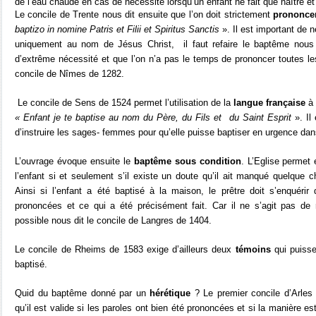
de l’eau chaude en cas de nécessité lorsqu’un enfant ne fait que naître e
Le concile de Trente nous dit ensuite que l’on doit strictement
prononce
baptizo in nomine Patris et Filii et Spiritus Sanctis
». Il est important de n
uniquement au nom de Jésus Christ,
il faut refaire le baptême nou
d’extrême nécessité et que l’on n’a pas le temps de prononcer toutes le
concile de Nîmes de 1282.
Le concile de Sens de 1524 permet l’utilisation de la
langue française
à 
« Enfant je te baptise au nom du Père, du Fils et
du Saint Esprit
». Il
d’instruire les sages- femmes pour qu’elle puisse baptiser en urgence dan
L’ouvrage évoque ensuite le
baptême sous condition
. L’Eglise permet 
l’enfant si et seulement s’il existe un doute qu’il ait manqué quelque c
Ainsi si l’enfant a été baptisé à la maison, le prêtre doit s’enquérir
prononcées et ce qui a été précisément fait. Car il ne s’agit pas de r
possible nous dit le concile de Langres de 1404.
Le concile de Rheims de 1583 exige d’ailleurs deux
témoins
qui puisse
baptisé.
Quid du baptême donné par un
hérétique
? Le premier concile d’Arles
qu’il est valide si les paroles ont bien été prononcées et si la manière e