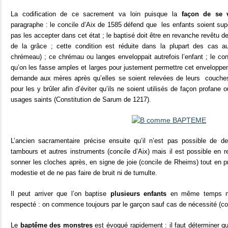
La codification de ce sacrement va loin puisque la
façon de se v
paragraphe : le concile d’Aix de 1585 défend que
les enfants soient sup
pas les accepter dans cet état ; le baptisé doit être en revanche revêtu d
de la grâce ; cette condition est réduite dans la plupart des cas 
chrémeau) ; ce chrémau ou langes enveloppait autrefois l’enfant ; le c
qu’on les fasse amples et larges pour justement permettre cet enveloppem
demande aux mères après qu’elles se soient relevées de leurs
couches
pour les y brûler afin d’éviter qu’ils ne soient utilisés de façon profane 
usages saints (Constitution de Sarum de 1217).
L’ancien sacramentaire précise ensuite qu’il n’est pas possible de
tambours et autres instruments (concile d’Aix) mais il est possible en r
sonner les cloches après, en signe de joie (concile de Rheims) tout en 
modestie et de ne pas faire de bruit ni de tumulte.
Il peut arriver que l’on baptise
plusieurs enfants
en même temps mai
respecté : on commence toujours par le garçon sauf cas de nécessité (con
Le
baptême des monstres
est évoqué rapidement : il faut déterminer qui