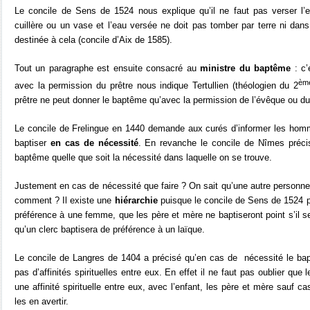
Le concile de Sens de 1524 nous explique qu’il ne faut pas verser l
cuillère ou un vase et l’eau versée ne doit pas tomber par terre ni dan
destinée à cela (concile d’Aix de 1585).
Tout un paragraphe est ensuite consacré au
ministre du baptême
: c
èm
avec la permission du prêtre nous indique Tertullien (théologien du 2
prêtre ne peut donner le baptême qu’avec la permission de l’évêque ou du
Le concile de Frelingue en 1440 demande aux curés d’informer les hom
baptiser
en cas de nécessité
. En revanche le concile de Nîmes préci
baptême quelle que soit la nécessité dans laquelle on se trouve.
Justement en cas de nécessité que faire ? On sait qu’une autre personne 
comment ? Il existe une
hiérarchie
puisque le concile de Sens de 1524 p
préférence à une femme, que les père et mère ne baptiseront point s’il s
qu’un clerc baptisera de préférence à un laïque.
Le concile de Langres de 1404 a précisé qu’en cas de
nécessité le bap
pas d’affinités spirituelles entre eux. En effet il ne faut pas oublier que 
une affinité spirituelle entre eux, avec l’enfant, les père et mère sauf c
les en avertir.