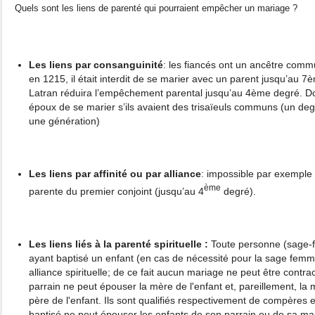
Quels sont les liens de parenté qui pourraient empêcher un mariage ?
Les liens par consanguinité
: les fiancés ont un ancêtre comm
en 1215, il était interdit de se marier avec un parent jusqu’au 
Latran réduira l’empêchement parental jusqu’au 4ème degré. Donc 
époux de se marier s’ils avaient des trisaïeuls communs (un d
une génération)
Les liens par affinité ou par alliance
: impossible par exemple
ème
parente du premier conjoint (jusqu’au 4
degré).
Les liens liés à la parenté spirituelle :
Toute personne (sage-
ayant baptisé un enfant (en cas de nécessité pour la sage femm
alliance spirituelle; de ce fait aucun mariage ne peut être cont
parrain ne peut épouser la mère de l'enfant et, pareillement, la
père de l'enfant. Ils sont qualifiés respectivement de compères 
baptisé ne peut épouser les enfants de son parrain ou de sa ma