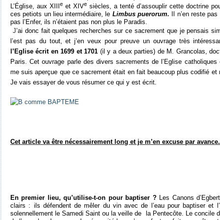
e
e
L’Église, aux XIII
et XIV
siècles, a tenté d’assouplir cette doctrine po
ces petiots un lieu intermédiaire, le
Limbus puerorum.
Il n’en reste pas
pas l’Enfer, ils n’étaient pas non plus le Paradis.
J
’ai donc fait quelques recherches sur ce sacrement que je pensais sim
l’est pas du tout, et j’en veux pour preuve un ouvrage très intéress
l’Eglise écrit en 1699 et 1701
(il y a deux parties) de M. Grancolas, doc
Paris. Cet ouvrage parle des divers sacrements de l’Eglise catholiques
me suis aperçue que ce sacrement était en fait beaucoup plus codifié et 
Je vais essayer de vous résumer ce qui y est écrit.
Cet article va être nécessairement long et je m’en excuse par avance.
En premier lieu, qu’utilise-t-on pour baptiser ?
Les Canons d’Egbert
clairs : ils défendent de mêler du vin avec de l’eau pour baptiser et l’
solennellement le Samedi Saint ou la veille de
la Pentecôte. Le concile 