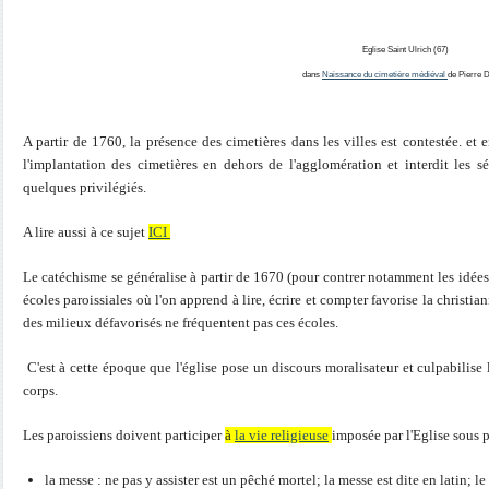
Eglise Saint Ulrich (67)
dans
Naissance du cimetière médiéval
de Pierre 
A partir de 1760, la présence des cimetières dans les villes est contestée. e
l'implantation des cimetières en dehors de l'agglomération et interdit les s
quelques privilégiés.
A lire aussi à ce sujet
ICI
Le catéchisme se généralise à partir de 1670 (pour contrer notamment les idées
écoles paroissiales où l'on apprend à lire, écrire et compter favorise la christi
des milieux défavorisés ne fréquentent pas ces écoles.
C'est à cette époque que l'église pose un discours moralisateur et culpabilise 
corps.
Les paroissiens doivent participer
à
la vie religieuse
imposée par l'Eglise sous 
la messe : ne pas y assister est un pêché mortel; la messe est dite en latin; l