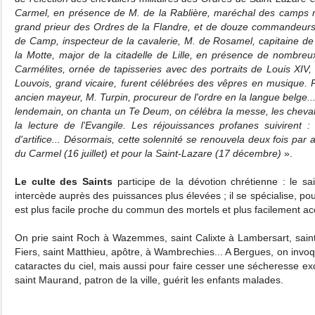
Carmel, en présence de M. de la Rablière, maréchal des camps roya
grand prieur des Ordres de la Flandre, et de douze commandeurs,
de Camp, inspecteur de la cavalerie, M. de Rosamel, capitaine d
la Motte, major de la citadelle de Lille, en présence de nombreux
Carmélites, ornée de tapisseries avec des portraits de Louis XIV,
Louvois, grand vicaire, furent célébrées des vêpres en musique. P
ancien mayeur, M. Turpin, procureur de l'ordre en la langue belge..
lendemain, on chanta un Te Deum, on célébra la messe, les cheval
la lecture de l'Evangile. Les réjouissances profanes suivirent :
d'artifice... Désormais, cette solennité se renouvela deux fois par
du Carmel (16 juillet) et pour la Saint-Lazare (17 décembre)
».
Le culte des Saints
participe de la dévotion chrétienne : le s
intercède auprès des puissances plus élevées ; il se spécialise, pour
est plus facile proche du commun des mortels et plus facilement acc
On prie saint Roch à Wazemmes, saint Calixte à Lambersart, saint 
Fiers, saint Matthieu, apôtre, à Wambrechies... A Bergues, on invoq
cataractes du ciel, mais aussi pour faire cesser une sécheresse exc
saint Maurand, patron de la ville, guérit les enfants malades.