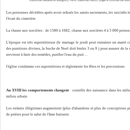
Gravure des relevailles en Bretagne (O. Perrin, Galerie des mœurs, usages et costumes des Bret
Les personnes décédées après avoir refusés les saints sacrements, les suicidés l
l'écart du cimetière
La chasse aux sorcières : de 1580 à 1682; chasse aux sorcières 4 à 5 000 perso
L'époque est très superstitieuse (le mariage le jeudi peut entrainer un marié c
des punitions divines, la buche de Noel doit bruler 3 ou 9 j pour assurer de la
serviront à faire des remèdes, purifier l'eau du puit ...
l'église condamne ces superstitions et réglemente les fêtes et les processions
Au XVIII les comportements changent
: contrôle des naissance dans les mili
milieu urbain
Les enfants illégitimes augmentent (plus d'abandons et plus de conceptions 
de prières pour le salut de l'âme baissent.