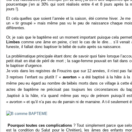
pourcentage j’en ai 30% qui sont réalisés entre 4 et 8 jours après la
jours !).
Et cela quelles que soient l’année et la saison, été comme hiver. Je me su
un « tir groupé » mais même pas vu le peu de naissance chaque mois
différentes.
Or, je sais que le baptême est un moment important puisque cela permet d
Limbes
comme une âme en peine, c’est le cas de le dire… s’il venait à
funeste, il fallait donc baptiser le bébé de suite après sa naissance.
La problématique principale étant donc de savoir quoi faire lorsque l’acc
petit était en état de péril de mort ; la sage-femme pouvait en fait dans c
le baptiser d’urgence
.
Je vois dans les registres de Frouzins que sur 12 années, il n’est pas f
3 reprises l’enfant ou plutôt l’ «
avorton
» a été baptisé à la hâte à la
même peu eu égard au nombre de bébés morts dans ce village à cette é
actes de baptême ne précisait pas toujours les circonstances du bap
,baptisé à la hâte, n’a quand même pas reçu de prénom puisqu’il est
« avorton » et qu’il n’a pas eu de parrain ni de marraine. A t-il seulement 
Pourquoi toutes ces complications
? Tout simplement parce que selo
est la condition du Salut pour le Chrétien), les âmes des enfants mor