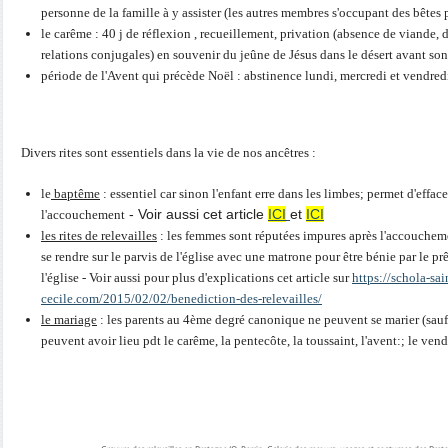
personne de la famille à y assister (les autres membres s'occupant des bêtes 
le carême : 40 j de réflexion , recueillement, privation (absence de viande, 
relations conjugales) en souvenir du jeûne de Jésus dans le désert avant son
période de l'Avent qui précède Noël : abstinence lundi, mercredi et vendred
Divers rites sont essentiels dans la vie de nos ancêtres :
le
baptême
: essentiel car sinon l'enfant erre dans les limbes; permet d'efface
- Voir aussi cet article
ICI
et
ICI
l'accouchement
les rites de relevailles
: les femmes sont réputées impures après l'accouchemen
se rendre sur le parvis de l'église avec une matrone pour être bénie par le pr
l'église - Voir aussi pour plus d'explications cet article sur
https://schola-sai
cecile.com/2015/02/02/benediction-des-relevailles/
le mariage
: les parents au 4ème degré canonique ne peuvent se marier (sauf 
peuvent avoir lieu pdt le carême, la pentecôte, la toussaint, l'avent:; le ven