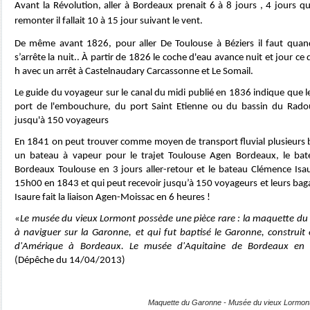
Avant la Révolution, aller à Bordeaux prenait 6 à 8 jours , 4 jours q
remonter il fallait 10 à 15 jour suivant le vent.
De même avant 1826, pour aller De Toulouse à Béziers il faut qua
s’arrête la nuit.. À partir de 1826 le coche d'eau avance nuit et jour ce 
h avec un arrêt à Castelnaudary Carcassonne et Le Somail.
Le guide du voyageur sur le canal du midi publié en 1836 indique que le
port de l'embouchure, du port Saint Etienne ou du bassin du Radou
jusqu'à 150 voyageurs
En 1841 on peut trouver comme moyen de transport fluvial plusieurs b
un bateau à vapeur pour le trajet Toulouse Agen Bordeaux, le bateau 
Bordeaux Toulouse en 3 jours aller-retour et le bateau Clémence Isa
15h00 en 1843 et qui peut recevoir jusqu’à 150 voyageurs et leurs bag
Isaure fait la liaison Agen-Moissac en 6 heures !
«
Le musée du vieux Lormont possède une pièce rare : la maquette du 
à naviguer sur la Garonne, et qui fut baptisé le Garonne, construi
d'Amérique à Bordeaux. Le musée d'Aquitaine de Bordeaux en 
(Dépêche du 14/04/2013)
Maquette du Garonne - Musée du vieux Lormon