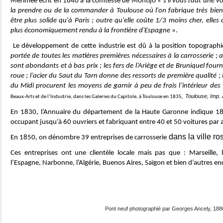
Mérimée écrit en 1840 à la comtesse de Montijo «
s'il vous faut une vo
la prendre ou de la commander à Toulouse où l'on fabrique très bien
être plus solide qu'à Paris ; outre qu'elle coûte 1/3 moins cher, elles 
plus économiquement rendu à la frontière d'Espagne
».
Le développement de cette industrie est dû à la position topographi
portée de toutes les matières premières nécessaires à la carrosserie ; a
sont abondants et à bas prix ; les fers de l’Ariège et de Bruniquel fou
roue ; l’acier du Saut du Tarn donne des ressorts de première qualité ; 
du Midi procurent les moyens de garnir à peu de frais l’intérieur des 
,
Toulouse, Imp. 
Beaux-Arts et de l’Industrie, dans les Galeries du Capitole, à Toulouse en 1835
En 1830, l’Annuaire du département de la Haute Garonne indique 18 c
occupant jusqu’à 60 ouvriers et fabriquant entre 40 et 50 voitures par 
dans la ville ro
En 1850, on dénombre 39 entreprises de carrosserie
Ces entreprises ont une clientèle locale mais pas que : Marseille, 
l’Espagne, Narbonne, l’Algérie, Buenos Aires, Saïgon et bien d’autres end
Pont neuf photographié par Georges Ancely, 188