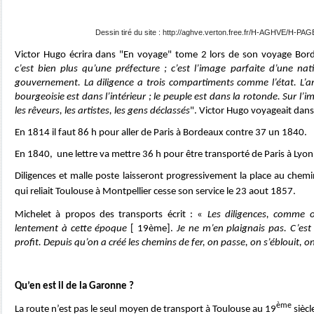
Dessin tiré du site : http://aghve.verton.free.fr/H-AGHVE/H-PAG
Victor Hugo écrira dans "En voyage" tome 2 lors de son voyage Bor
c’est bien plus qu’une préfecture ; c’est l’image parfaite d’une na
gouvernement. La diligence a trois compartiments comme l’état. L’ari
bourgeoisie est dans l’intérieur ; le peuple est dans la rotonde. Sur l’
les rêveurs, les artistes, les gens déclassés
". Victor Hugo voyageait dans 
En 1814 il faut 86 h pour aller de Paris à Bordeaux contre 37 un 1840.
En 1840, une lettre va mettre 36 h pour être transporté de Paris à Lyo
Diligences et malle poste laisseront progressivement la place au chemi
qui reliait Toulouse à Montpellier cesse son service le 23 aout 1857.
Michelet à propos des transports écrit :
«
Les diligences, comme o
lentement à cette époque
[ 19ème].
Je ne m’en plaignais pas. C’est
profit. Depuis qu’on a créé les chemins de fer, on passe, on s’éblouit, o
Qu’en est il de la Garonne ?
ème
La route n’est pas le seul moyen de transport à Toulouse au 19
siècl