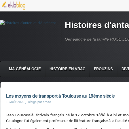
Histoires d'anta
Généalogie de la famille ROSE L
MA GÉNÉALOGIE
HISTOIRE EN VRAC
FROUZINS
DIV
Les moyens de transport à Toulouse au 19ème siècle
13 Août 2025
, Rédigé par srose
Jean Fourcassié
,
écrivain
français né le
17 octobre 1886
à Albi
et mor
Catalogne
fut également professeur de littérature française à la faculté 