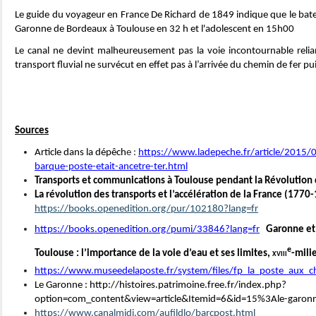
Le guide du voyageur en France De Richard de 1849 indique que le bate
Garonne de Bordeaux à Toulouse en 32 h et l'adolescent en 15h00
Le canal ne devint malheureusement pas la voie incontournable relian
transport fluvial ne survécut en effet pas à l’arrivée du chemin de fer pu
Sources
Article dans la dépêch
e :
https://www.ladepeche.fr/article/2015
barque-poste-etait-ancetre-ter.html
Transports et communications à Toulouse pendant la Révolution
La révolution des transports et l’accélération de la France (177
https://books.openedition.org/pur/102180?lang=fr
https://books.openedition.org/pumi/33846?lang=fr
Garonne et
e
Toulouse : l’importance de la voie d’eau et ses limites,
xviii
-mili
https://www.museedelaposte.fr/system/files/fp_la_poste_aux_c
Le Garonne : http://histoires.patrimoine.free.fr/index.php?
option=com_content&view=article&Itemid=6&id=15%3Ale-garonn
https://www.canalmidi.com/aufildlo/barcpost.html