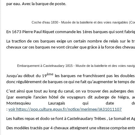
par eau. Avec la barque de poste.
Coche d'eau 1830 - Musée de la batellerie et des voies navigables (Co
En 1673 Pierre Paul Riquet commande les 1ères barques qui sont fabri
La traction de ces barques exige un certain nombre de relais sur le tra
chevaux car ces barques ne vont circuler que grâce à la force des cheva
Embarquement à Castelnaudary 1815 - Musée de la batellerie et des voies navig
ème
Jusqu’au début du 19
les barques ne franchissent pas les doubles 
donc régulièrement de barques ce qui ne fait qu’augmenter le temps de 
C’est ainsi que tout au long du canal, on va trouver des auberges des 
(par exemple l'ancien hôtel de voyageurs dit auberge de Négra, ac
Montesquieu Lauragais qui date 
:
voir https://pop.culture.gouv.fr/notice/merimee/IA31011107
Les haltes repas et dodo se font à Castelnaudary Trèbes , Le Somail et 
Des modèles tractés par 4 chevaux atteignent une vitesse comprise ent