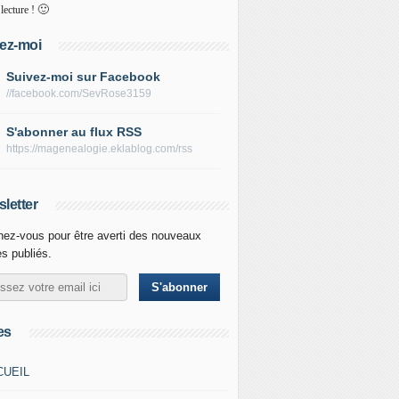
🙂
lecture !
ez-moi
Suivez-moi sur Facebook
//facebook.com/SevRose3159
S'abonner au flux RSS
https://magenealogie.eklablog.com/rss
letter
ez-vous pour être averti des nouveaux
es publiés.
es
CUEIL