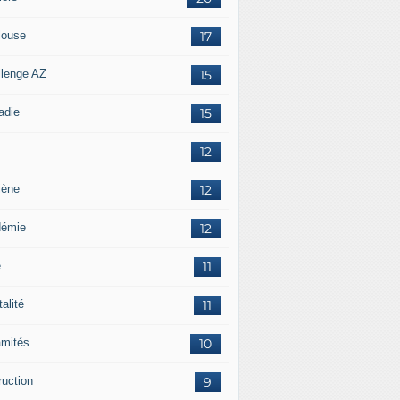
louse
17
llenge AZ
15
adie
15
12
iène
12
démie
12
e
11
alité
11
amités
10
ruction
9