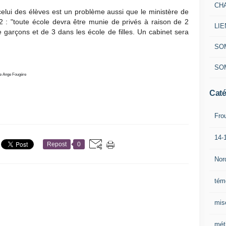
CH
elui des élèves est un problème aussi que le ministère de
82 : "toute école devra être munie de privés à raison de 2
LIE
 garçons et de 3 dans les école de filles. Un cabinet sera
SO
SO
ie Ange Fougère
Caté
Fro
14-
Repost
0
Nor
tém
mis
mét