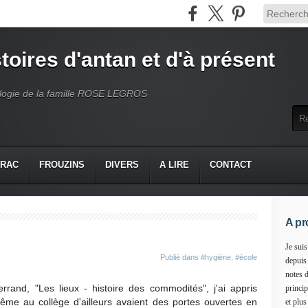
toires d'antan et d'à présent
ogie de la famille ROSE LEGROS
VRAC
FROUZINS
DIVERS
A LIRE
CONTACT
A pr
Je suis
Publié dans
#hygiène
,
#école
depuis
notes d
rrand, "Les lieux - histoire des commodités", j'ai appris
princip
même au collège d'ailleurs avaient des portes ouvertes en
et plus