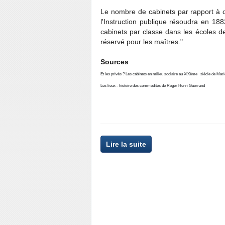
Le nombre de cabinets par rapport à c
l'Instruction publique résoudra en 18
cabinets par classe dans les écoles de
réservé pour les maîtres."
Sources
Et les privés ? Les cabinets en milieu scolaire au XIX
ème
siècle de Mar
Les lieux - histoire des commodités de Roger Henri Guerrand
Lire la suite