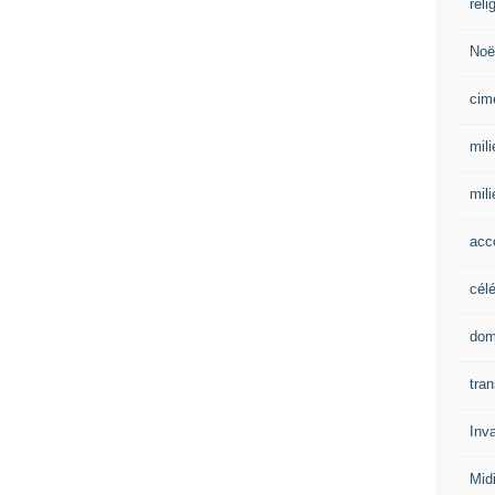
reli
Noë
cim
mili
mil
acc
cél
dom
tran
Inv
Mid