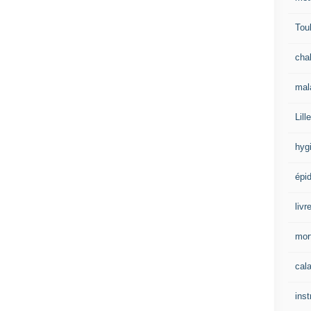
Tou
cha
mal
Lille
hyg
épi
livr
mort
cal
inst