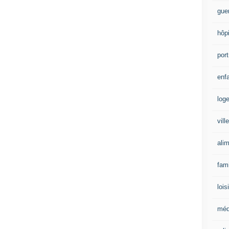
gue
hôpi
port
enf
log
ville
ali
fam
lois
méd