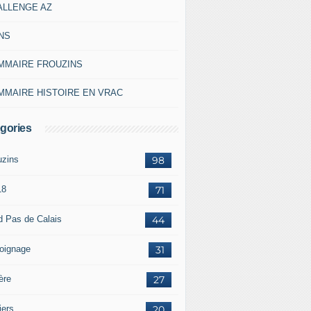
ALLENGE AZ
NS
MMAIRE FROUZINS
MMAIRE HISTOIRE EN VRAC
gories
uzins
98
18
71
d Pas de Calais
44
oignage
31
ère
27
iers
20