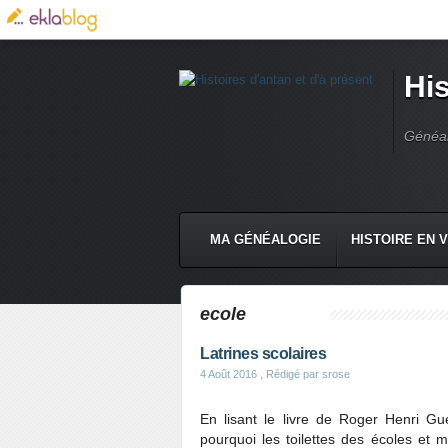
His
Généal
MA GÉNÉALOGIE
HISTOIRE EN 
ecole
Latrines scolaires
4 Août 2016
, Rédigé par srose
En lisant le livre de Roger Henri Gue
pourquoi les toilettes des écoles et 