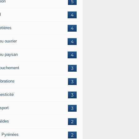
gion
5
l
4
etières
4
eu ouvrier
4
ieu paysan
4
ouchement
3
ébrations
3
esticité
3
sport
3
alides
2
i Pyrénées
2