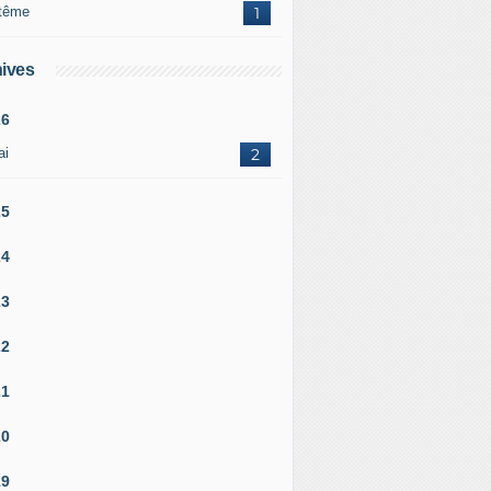
tême
1
ives
26
ai
2
25
24
23
22
21
20
19