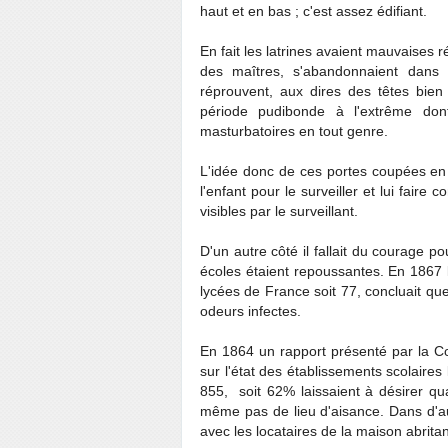
haut et en bas ; c'est assez édifiant.
En fait les latrines avaient mauvaises 
des maîtres, s'abandonnaient dans 
réprouvent, aux dires des têtes bie
période pudibonde à l'extrême dont 
masturbatoires en tout genre.
L'idée donc de ces portes coupées en h
l'enfant pour le surveiller et lui fair
visibles par le surveillant.
D'un autre côté il fallait du courage p
écoles étaient repoussantes. En 1867 le
lycées de France soit 77, concluait qu
odeurs infectes.
En 1864 un rapport présenté par la C
sur l'état des établissements scolaire
855, soit 62% laissaient à désirer quan
même pas de lieu d'aisance. Dans d'a
avec les locataires de la maison abritant