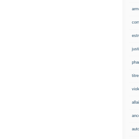
arm
com
est
just
pha
titre
vio
alla
anc
aut