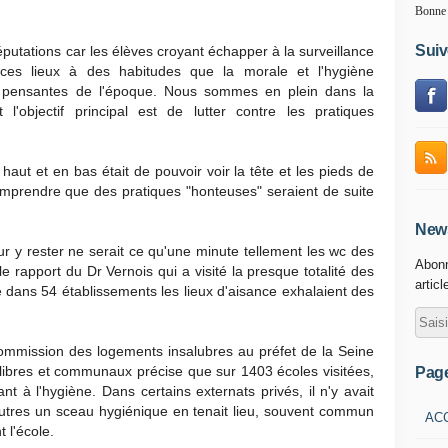
Bonne 
Suiv
réputations car les élèves croyant échapper à la surveillance
ces lieux à des habitudes que la morale et l'hygiène
n pensantes de l'époque. Nous sommes en plein dans la
l'objectif principal est de lutter contre les pratiques
aut et en bas était de pouvoir voir la tête et les pieds de
e comprendre que des pratiques "honteuses" seraient de suite
News
our y rester ne serait ce qu'une minute tellement les wc des
Abonn
 rapport du Dr Vernois qui a visité la presque totalité des
articl
e dans 54 établissements les lieux d'aisance exhalaient des
ommission des logements insalubres au préfet de la Seine
s libres et communaux précise que sur 1403 écoles visitées,
Pag
t à l'hygiène. Dans certains externats privés, il n'y avait
utres un sceau hygiénique en tenait lieu, souvent commun
AC
 l'école.