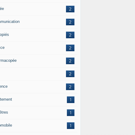
ée
2
munication
2
ropiés
2
ice
2
rmacopée
2
2
lence
2
itement
1
êtres
1
omobile
1