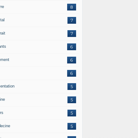
rre
8
tal
7
rait
7
ants
6
ement
6
6
mentation
5
ine
5
irs
5
ecine
5